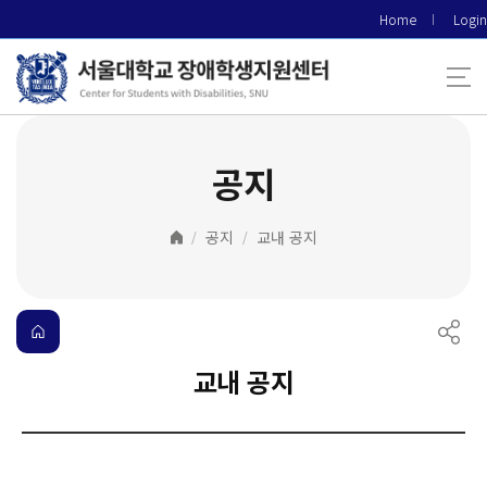
바
Home
Login
로
가
기
메
뉴
공지
공지
교내 공지
교내 공지