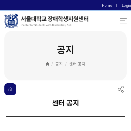
바
Home
Login
로
가
기
메
뉴
공지
공지
센터 공지
센터 공지